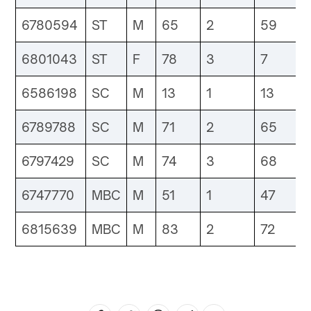
6780594
ST
M
65
2
59
6801043
ST
F
78
3
7
6586198
SC
M
13
1
13
6789788
SC
M
71
2
65
6797429
SC
M
74
3
68
6747770
MBC
M
51
1
47
6815639
MBC
M
83
2
72